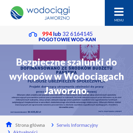
MENU
994
lub
32 6164145
POGOTOWIE WOD-KAN
Bezpieczne szalunki do
wykopów w Wodociągach
Jaworzno.
Strona główna
Serwis Informacyjny
Aktualności