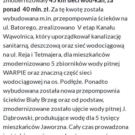
zmodernizowały
45 km
sieci
wod-kan, za
ponad 40
mln. zł.
Za tę kwotę została
wybudowana m.in. przepompownia ścieków na
ul. Batorego, zrealizowano V etap Kanału
Wąwolnica, który uporządkował kanalizację
sanitarną, deszczową oraz sieć wodociągową
na ul. Reja i Tetmajera, dla mieszkańców
zmodernizowano 5 zbiorników wody pitnej
WARPIE oraz znaczną część sieci
wodociągowej na os. Podłęże. Ponadto
wybudowana została nowa przepompownia
ścieków Biały Brzeg oraz od podstaw,
zmodernizowane zostało ujęcie wody pitnej J.
Dąbrowski, produkujące wodę dla 5 tysięcy
mieszkańców Jaworzna. Cały czas prowadzona