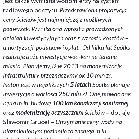
jest także wymiana wodomierzy na system
radiowego odczytu.
Przedstawiona propozycja
ceny ścieków jest najmniejszą z możliwych
podwyżek. Wynika ona wprost z prowadzonych
działań inwestycyjnych oraz z wzrostu kosztów –
amortyzacji, podatków i opłat. Od kilku lat Spółka
realizuje duże inwestycje wod-kan na terenie
miasta. Planujemy, iż w 2013 na modernizację
infrastruktury przeznaczymy ok 10 mln zł.
Natomiast w najbliższych
5 latach
Spółka planuje
inwestycje o wartości
250 mln zł
. Obejmować one
będą m.in. budowę
100 km
kanalizacji sanitarnej
oraz
modernizację oczyszczalni
ścieków
– dodaje
Sławomir Grucel
–
Utrzymanie ceny wody na
niezmienionym poziomie to zasługa m.in.