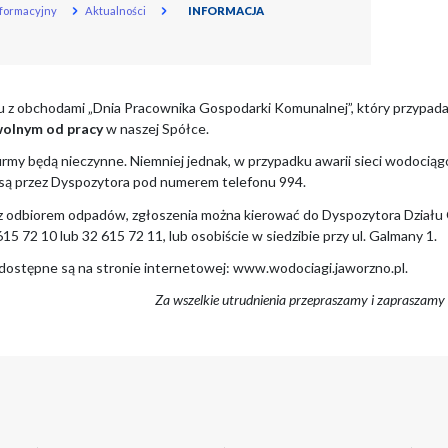
rona główna
Serwis Informacyjny
Aktualności
nowni Państwo,
ormujemy, że w związku z obchodami „Dnia Pracown
eń ten będzie
dniem wolnym od pracy
w naszej Sp
ym dniu biura naszej firmy będą nieczynne. Niemniej