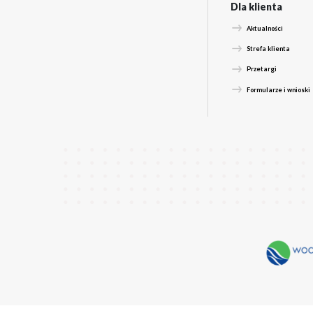
zgł
W s
num
Szc