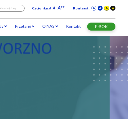
994
lub
32 6164145
POGOTOWIE WOD-KAN
a
Jakość wody
Zielone Jaworzno
ORMACJA