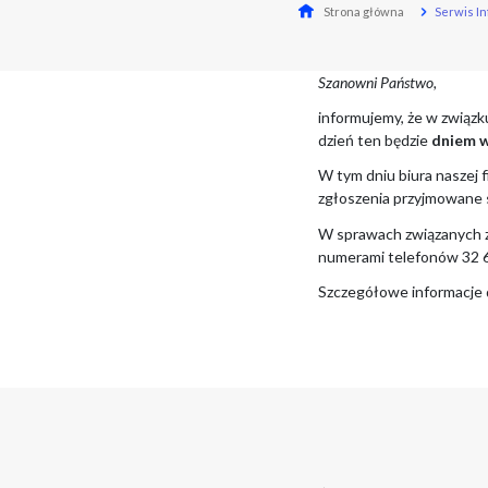
St
Sza
inf
dzi
W t