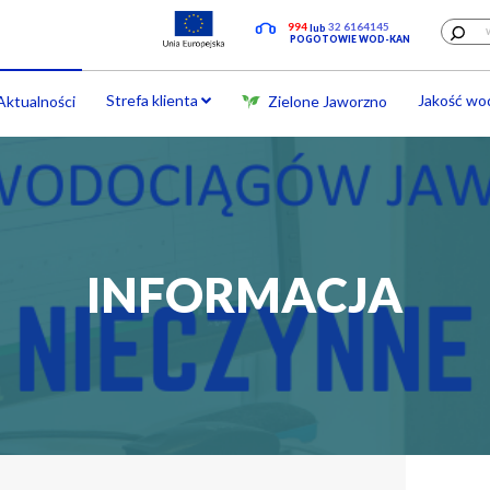
Strefa klient
Aktualności
INF