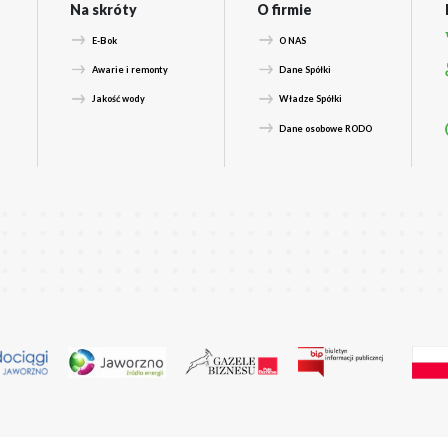
oszenia przyjmowane są przez Dyspozytora pod nu
prawach związanych z odbiorem odpadów, zgłoszen
erami telefonów 32 615 72 10 lub 32 615 72 11, lub
zegółowe informacje dostępne są na stronie inter
Za w
Dla klienta
Na skróty
Aktualności
E-Bok