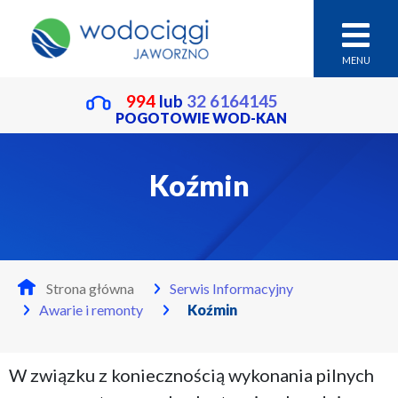
MENU
994
lub
32 6164145
POGOTOWIE WOD-KAN
Koźmin
Strona główna
Serwis Informacyjny
Awarie i remonty
Koźmin
W związku z koniecznością wykonania pilnych