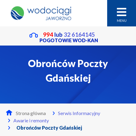
MENU
994
lub
32 6164145
POGOTOWIE WOD-KAN
Obrońców Poczty
Gdańskiej
Strona główna
Serwis Informacyjny
Awarie i remonty
Obrońców Poczty Gdańskiej