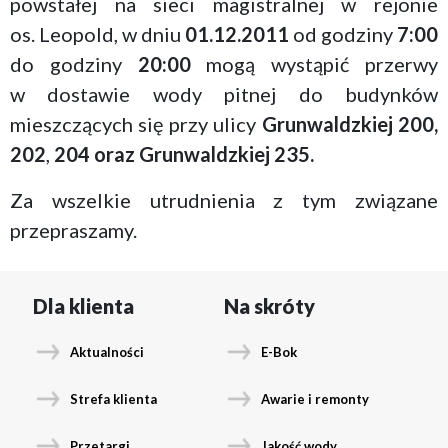
powstałej na sieci magistralnej w rejonie
os. Leopold, w dniu
01.12.2011
od godziny
7:00
do godziny
20:00
mogą wystąpić przerwy
w dostawie wody pitnej do budynków
mieszczących się przy ulicy
Grunwaldzkiej 200,
202
,
204 oraz Grunwaldzkiej 235
.
Za wszelkie utrudnienia z tym związane
przepraszamy.
Dla klienta
Na skróty
Aktualności
E-Bok
Strefa klienta
Awarie i remonty
Przetargi
Jakość wody