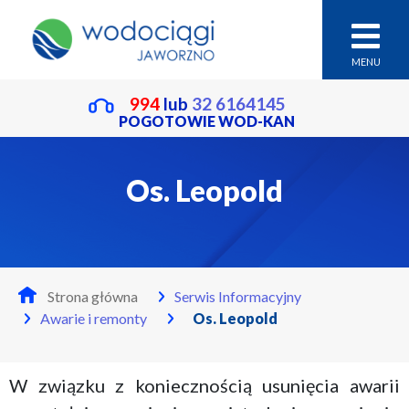
MENU
994
lub
32 6164145
POGOTOWIE WOD-KAN
Os. Leopold
Strona główna
Serwis Informacyjny
Awarie i remonty
Os. Leopold
W związku z koniecznością usunięcia awarii