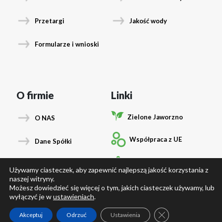
Przetargi
Jakość wody
Formularze i wnioski
O firmie
Linki
Zielone Jaworzno
O NAS
Współpraca z UE
Dane Spółki
Podłącz się
Władze Spółki
Używamy ciasteczek, aby zapewnić najlepszą jakość korzystania z
naszej witryny.
Laboratorium
Możesz dowiedzieć się więcej o tym, jakich ciasteczek używamy, lub
Dane osobowe RODO
wyłączyć je w
ustawieniach
.
Zamknij panel pow
Akceptuj
Odrzuć
Ustawienia