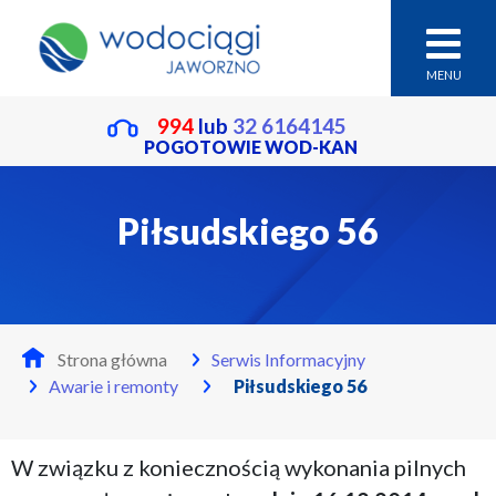
MENU
994
lub
32 6164145
POGOTOWIE WOD-KAN
Piłsudskiego 56
Strona główna
Serwis Informacyjny
Awarie i remonty
Piłsudskiego 56
W związku z koniecznością wykonania pilnych