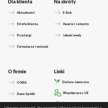
Dla klienta
Na skróty
Aktualności
E-Bok
Strefa klienta
Awarie i remonty
Przetargi
Jakość wody
Formularze i wnioski
O firmie
Linki
Zielone Jaworzno
O NAS
Współpraca z UE
Dane Spółki
Podłącz się
Władze Spółki
Używamy ciasteczek, aby zapewnić najlepszą jakość korzystania z