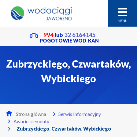
MENU
994
lub
32 6164145
POGOTOWIE WOD-KAN
Zubrzyckiego, Czwartaków,
Wybickiego
Strona główna
Serwis Informacyjny
Awarie i remonty
Zubrzyckiego, Czwartaków, Wybickiego